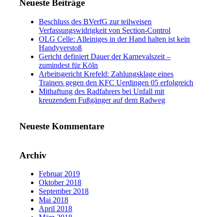
Neueste Beiträge
Beschluss des BVerfG zur teilweisen
Verfassungswidrigkeit von Section-Control
OLG Celle: Alleiniges in der Hand halten ist kein
Handyverstoß
Gericht definiert Dauer der Karnevalszeit –
zumindest für Köln
Arbeitsgericht Krefeld: Zahlungsklage eines
Trainers gegen den KFC Uerdingen 05 erfolgreich
Mithaftung des Radfahrers bei Unfall mit
kreuzendem Fußgänger auf dem Radweg
Neueste Kommentare
Archiv
Februar 2019
Oktober 2018
September 2018
Mai 2018
April 2018